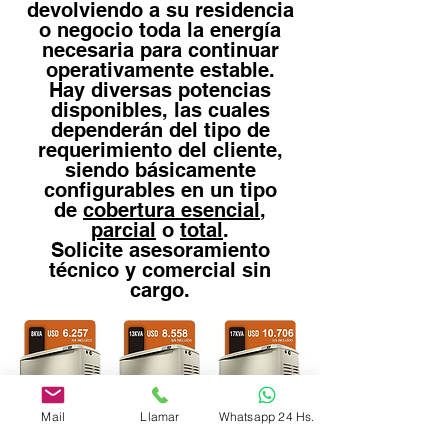
devolviendo a su residencia
o negocio toda la energía
necesaria para continuar
operativamente estable.
Hay diversas potencias
disponibles, las cuales
dependerán del tipo de
requerimiento del cliente,
siendo básicamente
configurables en un tipo
de
cobertura esencial
,
parcial
o
total
.
Solicite asesoramiento
técnico y comercial sin
cargo.
Mail
Llamar
Whatsapp 24 Hs.