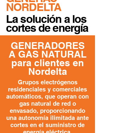
NORDELTA
La solución a los
cortes de energía
GENERADORES
A GAS NATURAL
para clientes en
Nordelta
Grupos electrógenos
residenciales y comerciales
automáticos, que operan con
gas natural de red o
envasado, proporcionando
una autonomía ilimitada ante
cortes en el suministro de
energía eléctrica.