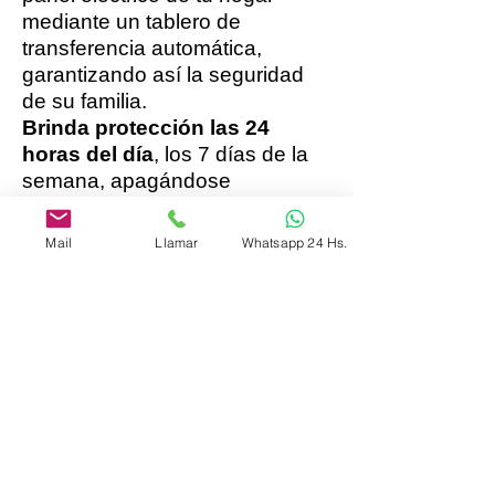
mediante un tablero de
transferencia automática,
garantizando así la seguridad
de su familia.
Brinda protección las 24
horas del día
, los 7 días de la
semana, apagándose
automáticamente cuando
regresa la electricidad.
Mail
Llamar
Whatsapp 24 Hs.
A diferencia de los generadores
portátiles, con los estacionarios
no hay necesidad de monitorear
la unidad durante la ausencia
del suministro eléctrico local.