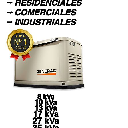
⭢ RESIDENCIALES
⭢
COMERCIALES
⭢ INDUSTRIALES
8 kVa
10 kVa
13 kVa
17 kVa
27 kVa