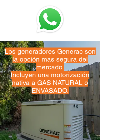
Los generadores Generac son
la opción mas segura del
mercado.
Incluyen una motorización
nativa a GAS NATURAL o
ENVASADO.