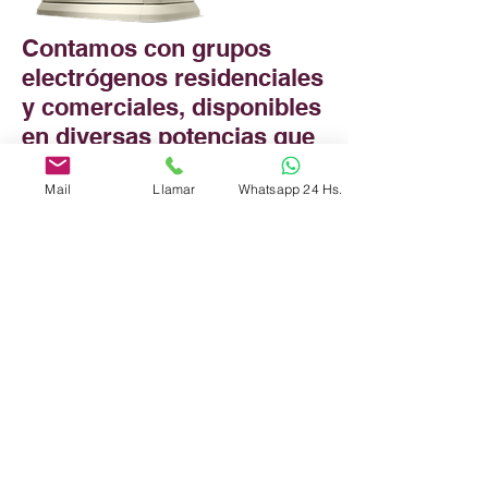
Contamos con grupos
electrógenos residenciales
y comerciales, disponibles
en diversas potencias que
podrá adquirir con o sin
Mail
Llamar
Whatsapp 24 Hs.
instalación postventa.
Todos los GENERADORES
GENERAC domiciliarios,
comerciales e industriales,
cuentan con una garantía
de 500 horas de uso o 1
año (lo que ocurra
primero) sujeta a un
programa de
mantenimiento periódico